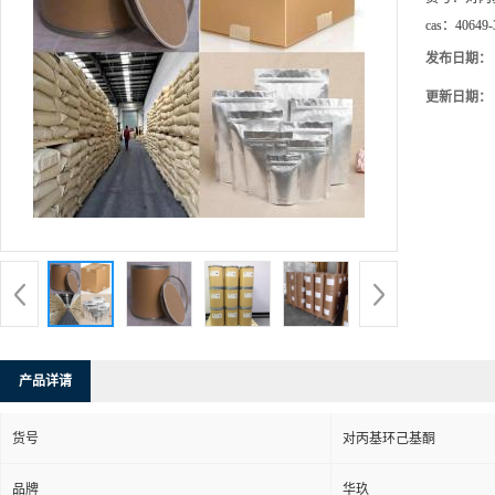
cas：
40649-
发布日期：
更新日期：
产品详请
货号
对丙基环己基酮
品牌
华玖