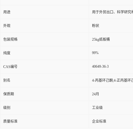
用途
用于外贸出口、科学研究
外观
粉状
包装规格
25kg纸板桶
99%
纯度
40649-36-3
CAS编号
别名
4-丙基环己酮;4-正丙基
保质期
24月
级别
工业级
质量标准
企业标准