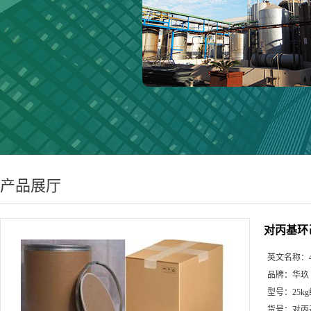
产品展厅
对丙基环
英文名称：
品牌：
华玖
型号：
25k
货号：
对丙