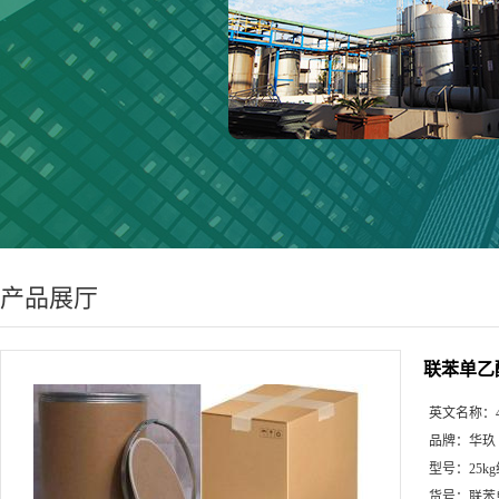
产品展厅
联苯单乙
英文名称：
品牌：
华玖
型号：
25k
货号：
联苯