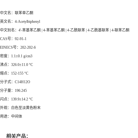
中文名：联苯单乙酮
英文名：4-Acetylbiphenyl
中文别名：4'-苯基苯乙酮 | 4-苯基苯乙酮 | 4-乙酰联苯 | 4-乙酰基联苯 | 4-联苯乙酮
CAS号：92-91-1
EINECS号：202-202-6
密度：1.1±0.1 g/cm3
沸点：326.0±11.0 °C
熔点：152-155 °C
分子式：C14H12O
分子量：196.245
闪点：139.9±14.2 °C
外观：白色至淡黄色粉末
用途：中间体
相关产品：