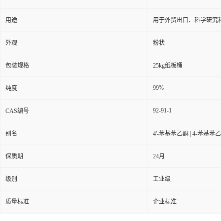
用途
用于外贸出口、科学研究
外观
粉状
包装规格
25kg纸板桶
99%
纯度
92-91-1
CAS编号
别名
4'-苯基苯乙酮 | 4-苯基苯乙
保质期
24月
级别
工业级
质量标准
企业标准