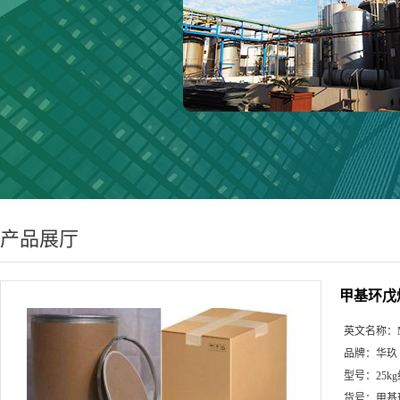
产品展厅
甲基环戊
英文名称：
品牌：
华玖
型号：
25k
货号：
甲基