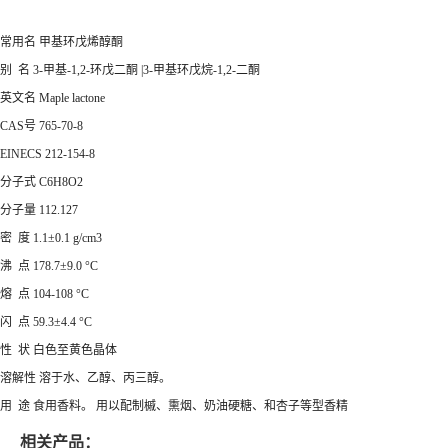
常用名 甲基环戊烯醇酮
别 名 3-甲基-1,2-环戊二酮 |3-甲基环戊烷-1,2-二酮
英文名 Maple lactone
CAS号 765-70-8
EINECS 212-154-8
分子式 C6H8O2
分子量 112.127
密 度 1.1±0.1 g/cm3
沸 点 178.7±9.0 °C
熔 点 104-108 °C
闪 点 59.3±4.4 °C
性 状 白色至黄色晶体
溶解性 溶于水、乙醇、丙三醇。
用 途 食用香料。 用以配制槭、熏烟、奶油硬糖、和杏子等型香精
相关产品：