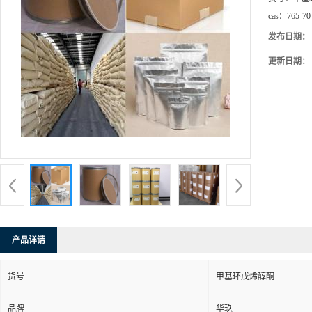
cas：
765-70
发布日期：
更新日期：
产品详请
货号
甲基环戊烯醇酮
品牌
华玖