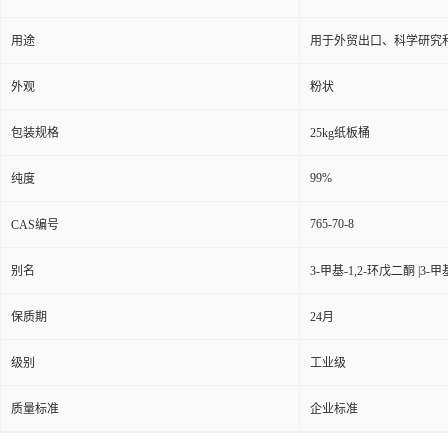
用途
用于外贸出口、科学研究
外观
粉状
包装规格
25kg纸板桶
99%
纯度
765-70-8
CAS编号
别名
3-甲基-1,2-环戊二酮 |3-
保质期
24月
级别
工业级
质量标准
企业标准