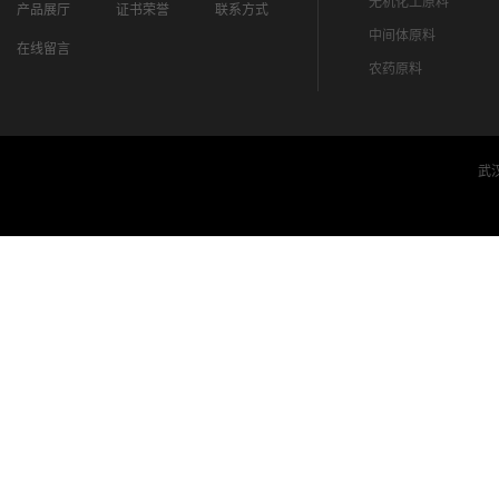
无机化工原料
产品展厅
证书荣誉
联系方式
中间体原料
在线留言
农药原料
武