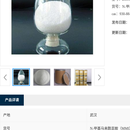
货号：
N-
cas：
930-88
发布日期：
更新日期：
产品详请
产地
武汉
货号
N-甲基马来酰亚胺（MMI