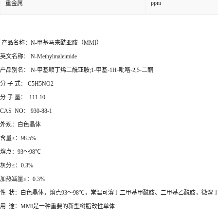
ppm
重金属
产品名称：N-甲基马来酰亚胺（MMI）
英文名称： N-Methylmaleimide
产品别名： N-甲基顺丁烯二酰亚胺;1-甲基-1H-吡咯-2,5-二酮
分 子 式： C5H5NO2
分 子 量： 111.10
CAS NO： 930-88-1
外观：白色晶体
含量≥：98.5%
熔点：93～98℃
灰分≤：0.3%
加热减量≤：0.3%
性 状：白色晶体，熔点93～98℃，常温可溶于二甲基甲酰胺、二甲基乙酰胺，微溶
用 途：MMI是一种重要的新型树脂改性单体