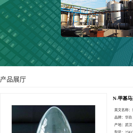
产品展厅
N-甲基
英文名称：
品牌：
华玖
产地：
武汉
型号：
25K