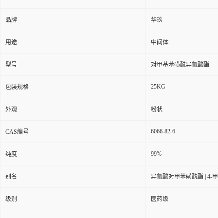
品牌
华玖
用途
中间体
型号
对甲基苯磺酰异氰酸酯
25KG
包装规格
外观
粉状
6066-82-6
CAS编号
99%
纯度
别名
异氰酸对甲苯磺酰酯 | 4-
级别
医药级