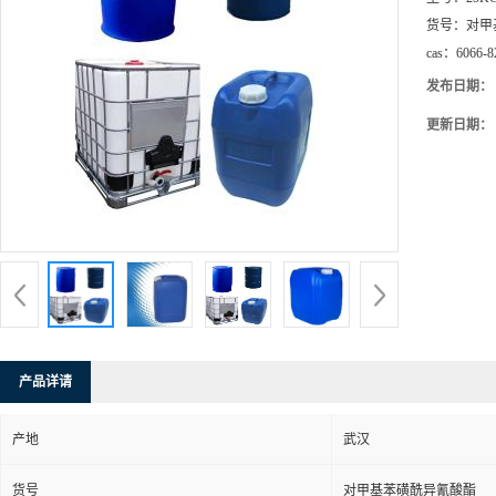
货号：
对甲
cas：
6066-8
发布日期：
更新日期：
产品详请
产地
武汉
货号
对甲基苯磺酰异氰酸酯