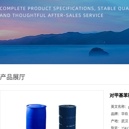
产品展厅
对甲基苯
英文名称：
品牌：
华玖
产地：
武汉
型号：
25K