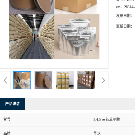
cas：
28314-
发布日期：
更新日期：
产品详请
货号
2,4,6-三氟苯甲酸
品牌
华玖