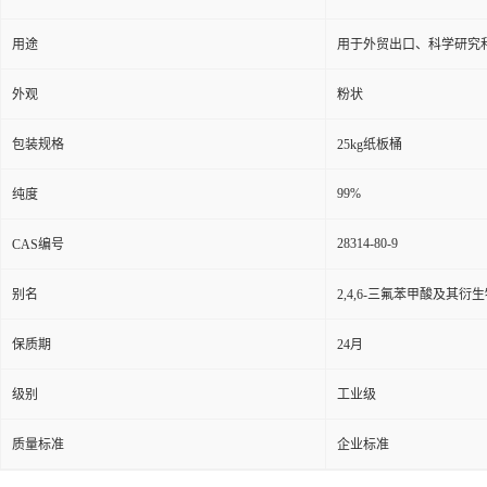
用途
用于外贸出口、科学研究
外观
粉状
包装规格
25kg纸板桶
99%
纯度
28314-80-9
CAS编号
别名
2,4,6-三氟苯甲酸及其衍生物;
保质期
24月
级别
工业级
质量标准
企业标准