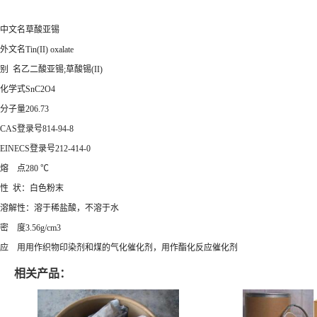
中文名草酸亚锡
外文名Tin(II) oxalate
别 名乙二酸亚锡;草酸锡(II)
化学式SnC2O4
分子量206.73
CAS登录号814-94-8
EINECS登录号212-414-0
熔 点280 ℃
性 状：白色粉末
溶解性：溶于稀盐酸，不溶于水
密 度3.56g/cm3
应 用用作织物印染剂和煤的气化催化剂，用作酯化反应催化剂
相关产品：