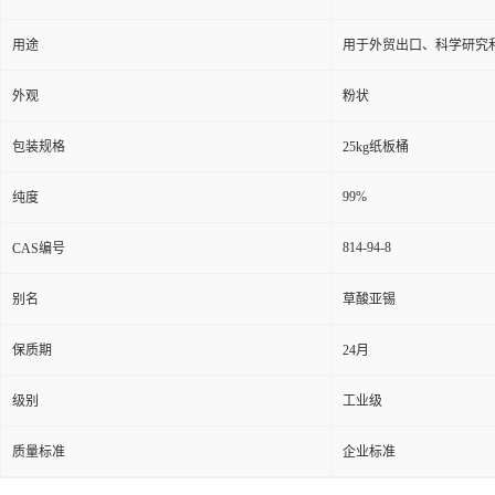
用途
用于外贸出口、科学研究
外观
粉状
包装规格
25kg纸板桶
99%
纯度
814-94-8
CAS编号
别名
草酸亚锡
保质期
24月
级别
工业级
质量标准
企业标准