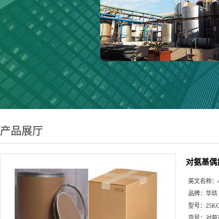
产品展厅
对氨基偶
英文名称：
品牌：
华玖
型号：
25K
货号：
对氨