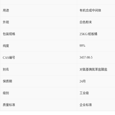
用途
有机合成中间体
外观
白色粉末
包装规格
25KG/纸板桶
99%
纯度
3457-98-5
CAS编号
别名
对氨基偶氮苯盐酸盐
保质期
24月
级别
工业级
质量标准
企业标准