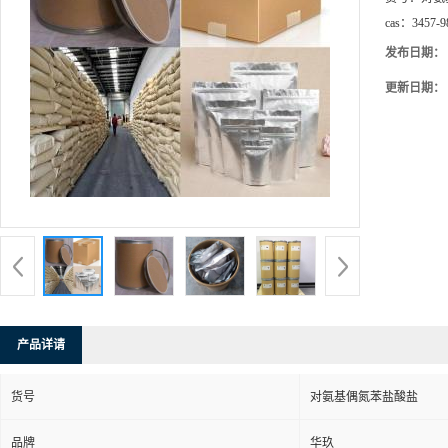
cas：
3457-9
发布日期：
更新日期：
产品详请
货号
对氨基偶氮苯盐酸盐
品牌
华玖