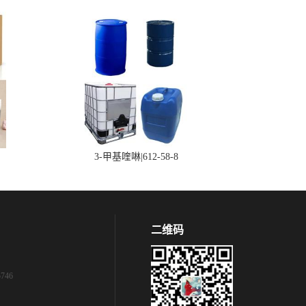
3-甲基喹啉|612-58-8
二维码
746