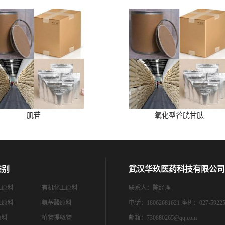
肌苷
氧化型谷胱甘肽
类别
武汉华玖医药科技有限公司
工原料
有机化工原料
联系人：陈经理
工原料
氨基酸原料
电话：18062681621 座机：027-59225
原料
植物提取物
邮箱：
730880265@qq.com