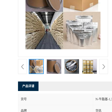
产品详请
货号
N-牛脂基-1
品牌
华玖