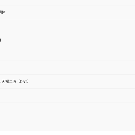
间体
桶
,3-丙撑二胺（DAT）