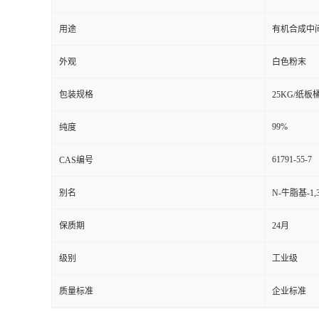
用途
有机合成中
外观
白色粉末
包装规格
25KG/纸板
99%
纯度
61791-55-7
CAS编号
别名
N-牛脂基-1
保质期
24月
级别
工业级
质量标准
企业标准