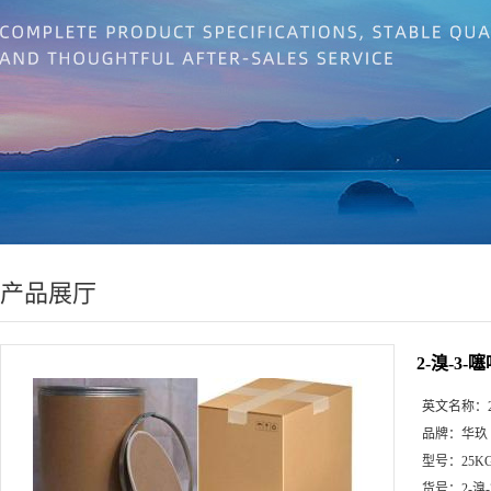
产品展厅
2-溴-3-
英文名称：
品牌：
华玖
型号：
25K
货号：
2-溴