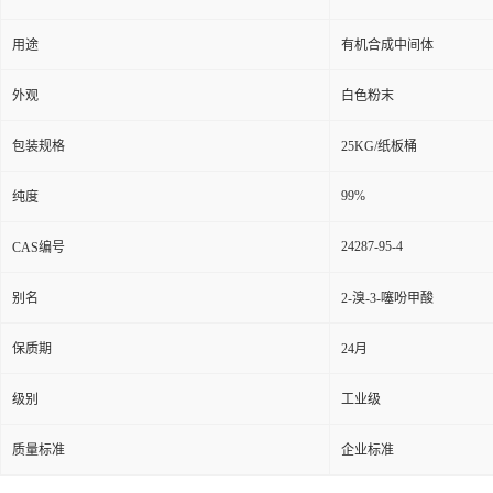
用途
有机合成中间体
外观
白色粉末
包装规格
25KG/纸板桶
99%
纯度
24287-95-4
CAS编号
别名
2-溴-3-噻吩甲酸
保质期
24月
级别
工业级
质量标准
企业标准