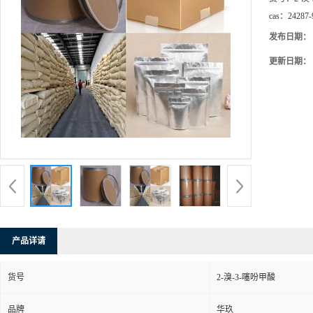
cas：
24287-
发布日期：
更新日期：
产品详请
货号
2-溴-3-噻吩甲酸
品牌
华玖