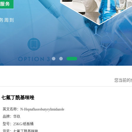
您当前的
七氟丁酰基咪唑
英文名称：
N-Heptafluorobutyrylimidazole
品牌：
华玖
型号：
25KG/纸板桶
货号：
七氟丁酰基咪唑