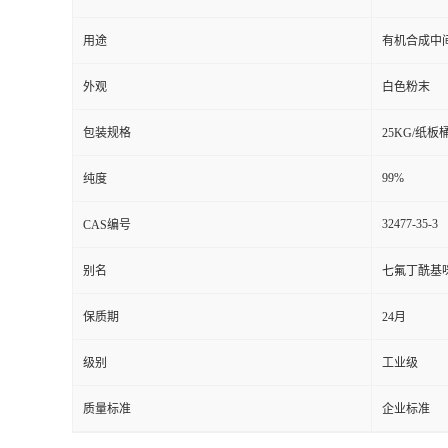
用途
有机合成中
外观
白色粉末
包装规格
25KG/纸板
99%
纯度
32477-35-3
CAS编号
别名
七氟丁酰基
保质期
24月
级别
工业级
质量标准
企业标准