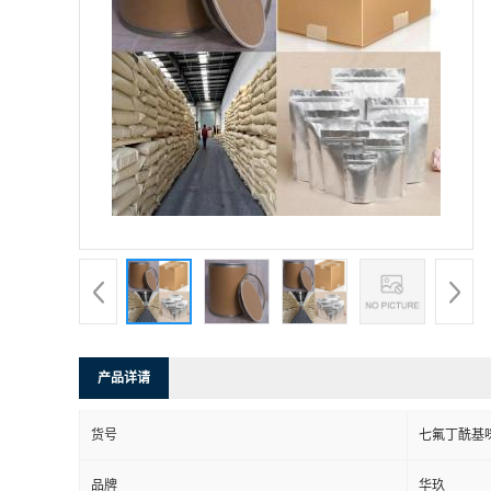
产品详请
货号
七氟丁酰基
品牌
华玖