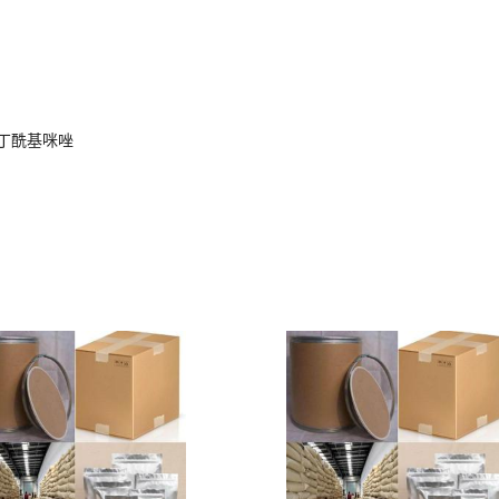
氟丁酰基咪唑