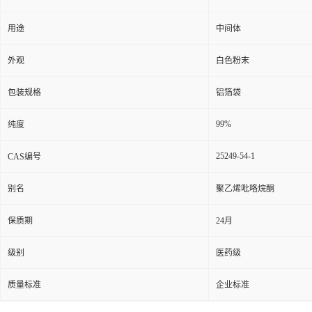
用途
中间体
外观
白色粉末
包装规格
铝箔袋
99%
纯度
25249-54-1
CAS编号
别名
聚乙烯吡咯烷酮
保质期
24月
级别
医药级
质量标准
企业标准