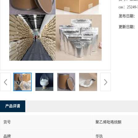
cas：
25249-
发布日期：
更新日期：
产品详请
货号
聚乙烯吡咯烷酮
品牌
华玖