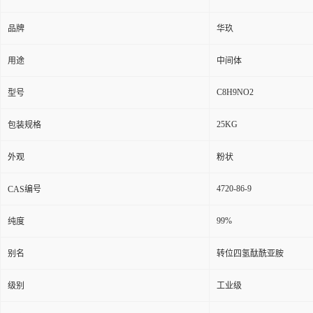
品牌
华玖
用途
中间体
C8H9NO2
型号
25KG
包装规格
外观
粉状
4720-86-9
CAS编号
99%
纯度
别名
转位四氢酞酰亚胺
级别
工业级