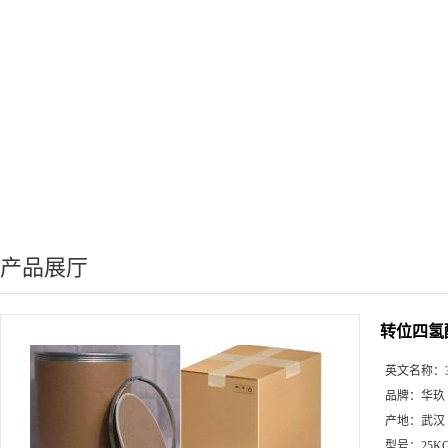
产品展厅
转位四氢
英文名称：
品牌：
华玖
产地：
武汉
型号：
25K