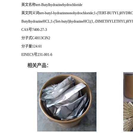
英文名称tert-Butylhydrazinehydrochloride
英文同义词tert-butyl-hydrazinmonohydrochloride;1-(TERT-BUTY
ButylhydrazineHCL;1-(Tert-butyl)hydrazineHCl;(1,-DIMETHYLE
CAS号7400-27-3
分子式C4H13ClN2
分子量124.61
EINECS号231-001-6
相关产品：