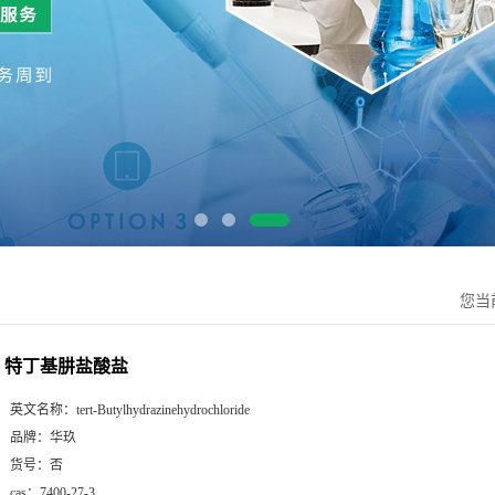
您当
特丁基肼盐酸盐
英文名称：
tert-Butylhydrazinehydrochloride
品牌：
华玖
货号：
否
cas：
7400-27-3