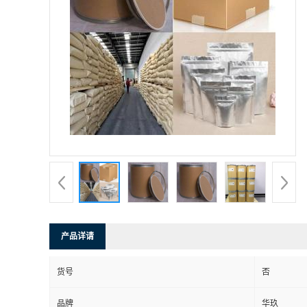
产品详请
货号
否
品牌
华玖