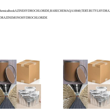
L)HYDRChemicalbookAZINEHYDROCHLORIDE;RARECHEMAQA10040;TERT-BUTYLH
THYL)HYDRAZINEMONOHYDROCHLORIDE