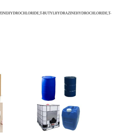
YDRAZINEHYDROCHLORIDE;T-BUTYLHYDRAZINEHYDROCHLORIDE;T-