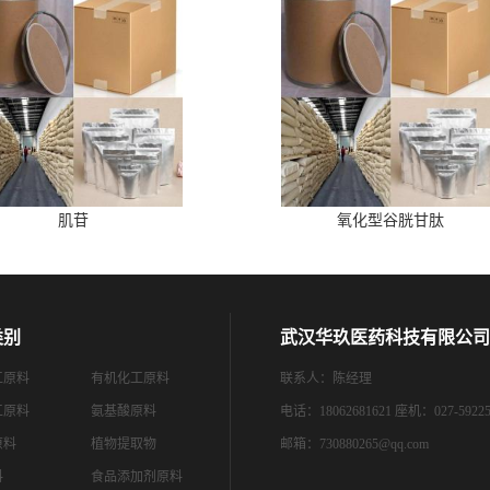
肌苷
氧化型谷胱甘肽
类别
武汉华玖医药科技有限公司
工原料
有机化工原料
联系人：陈经理
工原料
氨基酸原料
电话：18062681621 座机：027-59225
原料
植物提取物
邮箱：
730880265@qq.com
料
食品添加剂原料