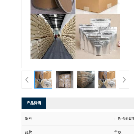
产品详请
货号
可斯卡麦勒
品牌
华玖