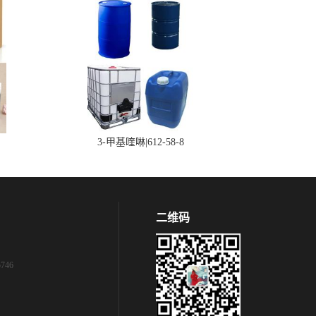
3-甲基喹啉|612-58-8
二维码
746