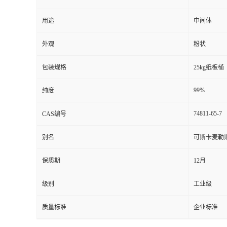
用途
中间体
外观
粉状
包装规格
25kg纸板桶
99%
纯度
74811-65-7
CAS编号
别名
可斯卡麦勒
保质期
12月
级别
工业级
质量标准
企业标准