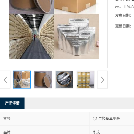
cas：
1194-9
发布日期：
更新日期：
产品详请
货号
2,5-二羟基苯甲醛
品牌
华玖