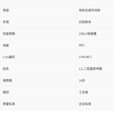
用途
有机合成中间体
外观
白色粉末
包装规格
25KG/纸板桶
99%
纯度
1194-98-5
CAS编号
别名
2,5-二羟基苯甲醛
保质期
24月
级别
工业级
质量标准
企业标准