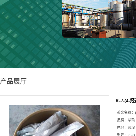
产品展厅
R-2-(4-
英文名称：
品牌：
华玖
产地：
武汉
型号：
25K