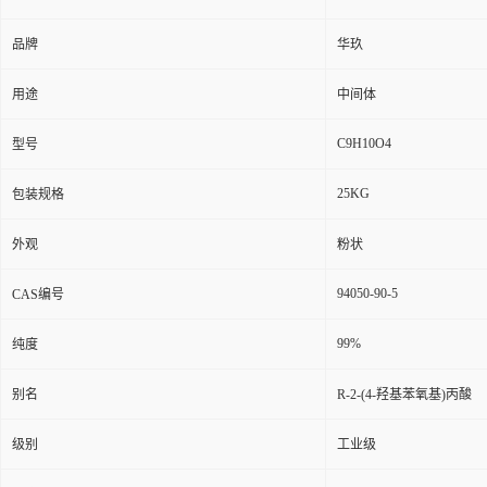
品牌
华玖
用途
中间体
C9H10O4
型号
25KG
包装规格
外观
粉状
94050-90-5
CAS编号
99%
纯度
别名
R-2-(4-羟基苯氧基)丙酸
级别
工业级