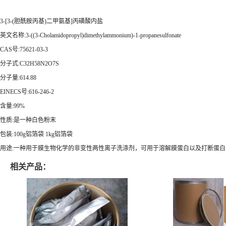
3-[3-(胆酰胺丙基)二甲氨基]丙磺酸内盐
英文名称:3-((3-Cholamidopropyl)dimethylammonium)-1-propanesulfonate
CAS号:75621-03-3
分子式:C32H58N2O7S
分子量:614.88
EINECS号:616-246-2
含量:99%
性质:是一种白色粉末
包装:100g铝箔袋 1kg铝箔袋
用途:一种用于膜生物化学的非变性两性离子洗涤剂，可用于溶解膜蛋白以及打断蛋白
相关产品：