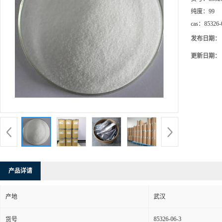
纯度：
99
cas：
85326-
发布日期：
更新日期：
产品详请
产地
武汉
85326-06-3
货号