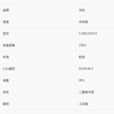
品牌
华玖
用途
中间体
C10H13N5O3
型号
25KG
包装规格
外观
粉状
85326-06-3
CAS编号
99%
纯度
别名
二脱氧鸟苷
级别
工业级