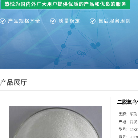
产品展厅
二脱氧鸟
品牌：
华玖
产地：
武汉
型号：
25K
货号：
8532