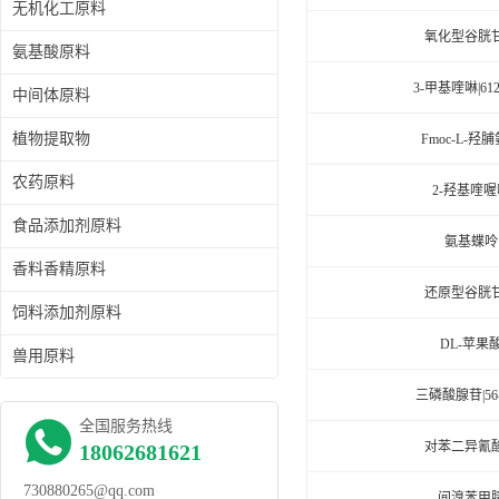
无机化工原料
氧化型谷胱
氨基酸原料
3-甲基喹啉|612-
中间体原料
植物提取物
Fmoc-L-羟
农药原料
2-羟基喹喔
食品添加剂原料
氨基蝶呤
香料香精原料
还原型谷胱
饲料添加剂原料
DL-苹果
兽用原料
三磷酸腺苷|56-
全国服务热线
对苯二异氰
18062681621
730880265@qq.com
间溴苯甲