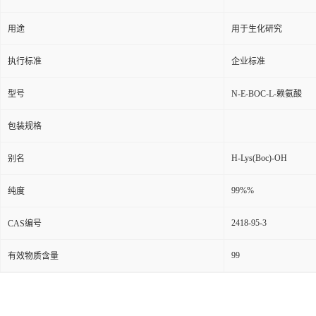
用途
用于生化研究
执行标准
企业标准
型号
N-Ε-BOC-L-赖氨酸
包装规格
H-Lys(Boc)-OH
别名
99%%
纯度
2418-95-3
CAS编号
99
有效物质含量