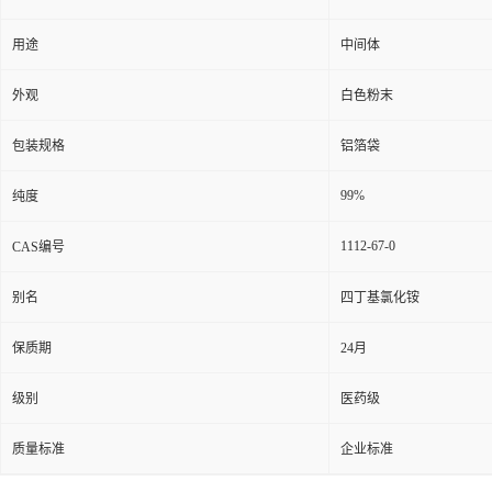
用途
中间体
外观
白色粉末
包装规格
铝箔袋
99%
纯度
1112-67-0
CAS编号
别名
四丁基氯化铵
保质期
24月
级别
医药级
质量标准
企业标准