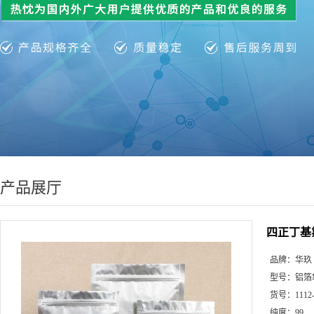
产品展厅
四正丁基
品牌：
华玖
型号：
铝箔
货号：
1112
纯度：
99