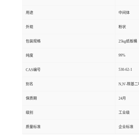
用途
中间体
外观
粉状
包装规格
25kg纸板桶
99%
纯度
530-62-1
CAS编号
别名
N,N'-羰基
保质期
24月
级别
工业级
质量标准
企业标准