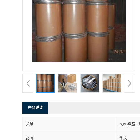
产品详请
货号
N,N'-羰基
品牌
华玖