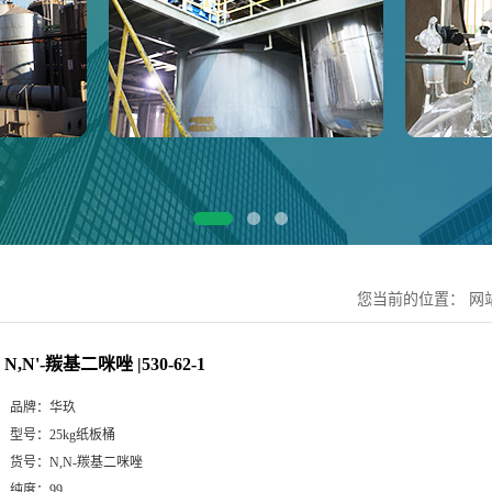
您当前的位置：
网
N,N'-羰基二咪唑 |530-62-1
品牌：
华玖
型号：
25kg纸板桶
货号：
N,N-羰基二咪唑
纯度：
99