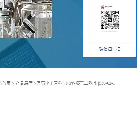
微信扫一扫
站首页
>
产品展厅
>
医药化工原料
>
N,N'-羰基二咪唑 |530-62-1