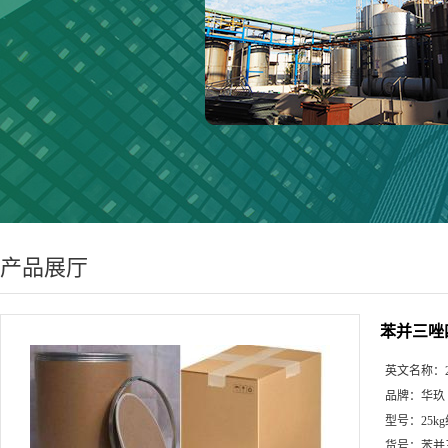
产品展厅
苯并三唑四甲
英文名称：
品牌：
华玖
型号：
25k
货号：
苯并