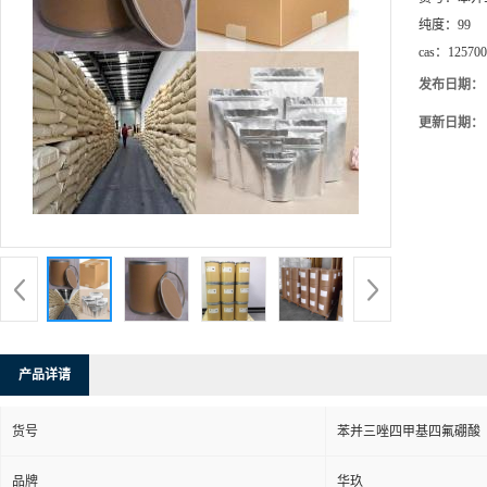
纯度：
99
cas：
125700
发布日期：
更新日期：
产品详请
货号
苯并三唑四甲基四氟硼酸
品牌
华玖