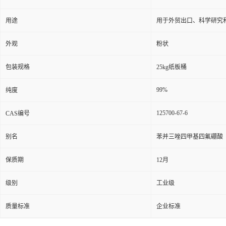
用途
用于外贸出口、科学研究
外观
粉状
包装规格
25kg纸板桶
99%
纯度
125700-67-6
CAS编号
别名
苯并三唑四甲基四氟硼酸
保质期
12月
级别
工业级
质量标准
企业标准