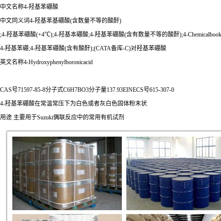
中文名称4-羟基苯硼酸
中文同义词4-羟基苯基硼酸(含数量不等的酸酐)
;4-羟基苯硼酸(+4℃);4-羟基本硼酸;4-羟基苯硼酸(含有数量不等的酸酐);4-Chemicalboo
4-羟基苯硼;4-羟基苯硼酸(含有酸酐);(CATA备库-C)对羟基苯硼酸
英文名称4-Hydroxyphenylboronicacid
CAS号71597-85-8分子式C6H7BO3分子量137.93EINECS号615-307-0
4-羟基苯硼酸在常温常压下为白色或者灰白色固体粉末状
用途 主要用于Suzuki偶联反应中的常用有机试剂