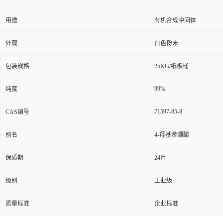
用途
有机合成中间体
外观
白色粉末
包装规格
25KG/纸板桶
99%
纯度
71597-85-8
CAS编号
别名
4-羟基苯硼酸
保质期
24月
级别
工业级
质量标准
企业标准