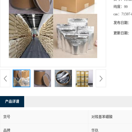
纯度：
99
cas：
71597-
发布日期：
更新日期：
产品详请
货号
对羧基苯硼酸
品牌
华玖