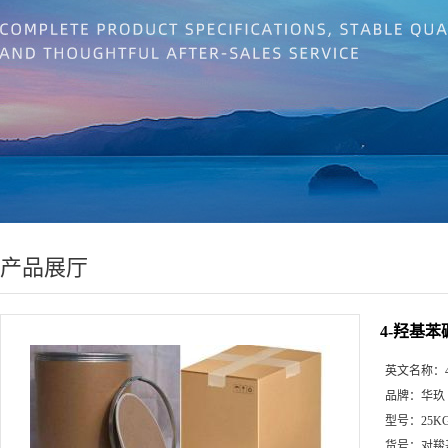
产品展厅
4-羟基苯硼酸
英文名称：
品牌：
华玖
型号：
25K
货号：
对羧