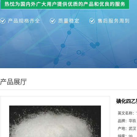
产品展厅
碘化四乙
英文名称：
品牌：
华玖
产地：
武汉
纯度：
99