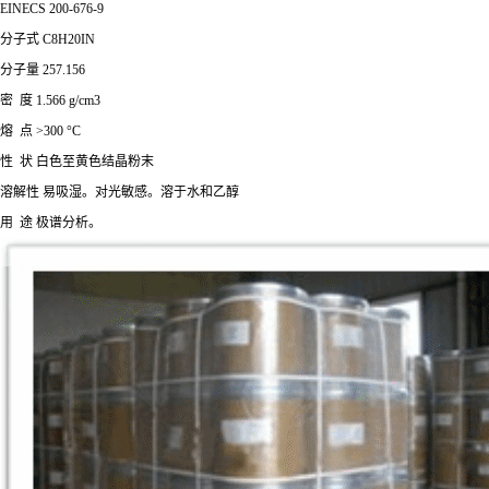
EINECS 200-676-9
分子式 C8H20IN
分子量 257.156
密 度 1.566 g/cm3
熔 点 >300 °C
性 状 白色至黄色结晶粉末
溶解性 易吸湿。对光敏感。溶于水和乙醇
用 途 极谱分析。