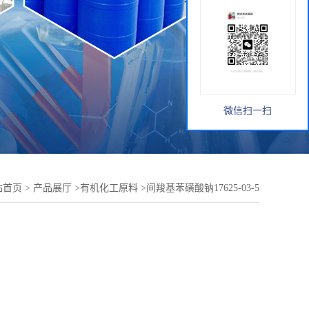
微信扫一扫
站首页
>
产品展厅
>
有机化工原料
>
间羧基苯磺酸钠17625-03-5