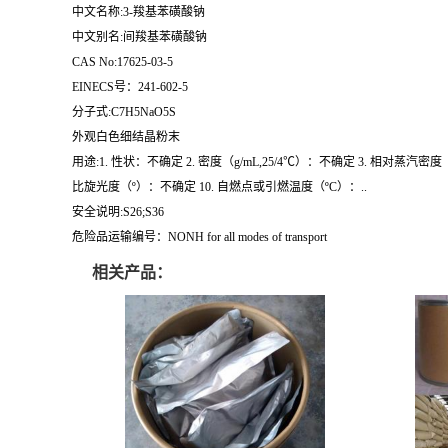
中文名称:3-羧基苯磺酸钠
中文别名:间羧基苯磺酸钠
CAS No:17625-03-5
EINECS号：241-602-5
分子式:C7H5NaO5S
外观白色细结晶粉末
用途:1. 性状：不确定 2. 密度（g/mL,25/4℃）：不确定 3. 相对蒸汽密度（g
比旋光度（º）：不确定 10. 自燃点或引燃温度（ºC）：..
安全说明:S26;S36
危险品运输编号：NONH for all modes of transport
相关产品：