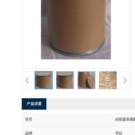
产品详请
货号
间羧基苯磺
品牌
华玖