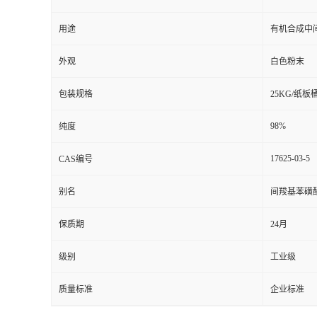
用途
有机合成中
外观
白色粉末
包装规格
25KG/纸板
98%
纯度
17625-03-5
CAS编号
别名
间羧基苯磺
保质期
24月
级别
工业级
质量标准
企业标准