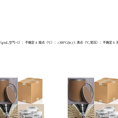
/mL,空气=1）：不确定 4. 熔点（ºC）：≥300°C(lit.) 5. 沸点（ºC,常压）：不确定 6.