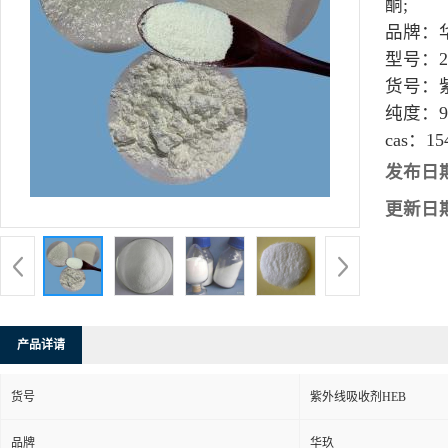
酮;
品牌：
型号：
货号：
纯度：
9
cas：
15
发布日
更新日
产品详请
货号
紫外线吸收剂HEB
品牌
华玖