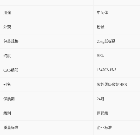
用途
中间体
外观
粉状
包装规格
25kg纸板桶
99%
纯度
154702-15-5
CAS编号
别名
紫外线吸收剂HEB
保质期
24月
级别
医药级
质量标准
企业标准