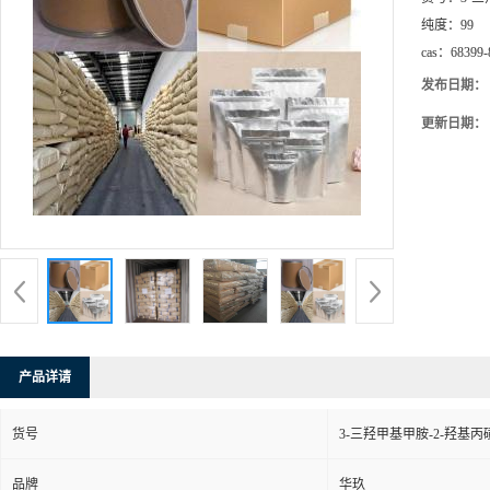
纯度：
99
cas：
68399-
发布日期：
更新日期：
产品详请
货号
3-三羟甲基甲胺-2-羟基丙
品牌
华玖