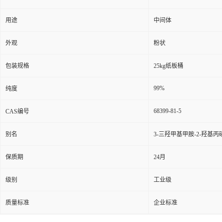
用途
中间体
外观
粉状
包装规格
25kg纸板桶
99%
纯度
68399-81-5
CAS编号
别名
3-三羟甲基甲胺-2-羟基丙
保质期
24月
级别
工业级
质量标准
企业标准