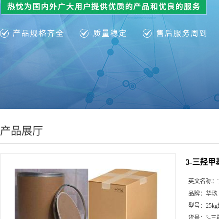
产品展厅
3-三羟甲基
英文名称：
品牌：
华玖
型号：
25k
货号：
3-三