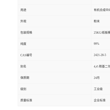
用途
有机合成中
外观
粉末
包装规格
25KG/纸板
99%
纯度
2421-28-5
CAS编号
别名
4,4'-羰基
保质期
24月
级别
工业级
质量标准
企业标准