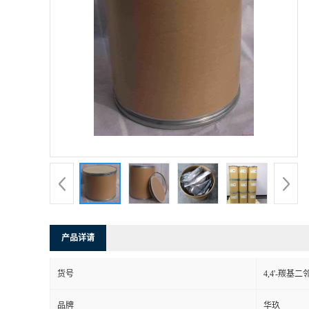
产品详请
货号
4,4'-羰基
品牌
华玖