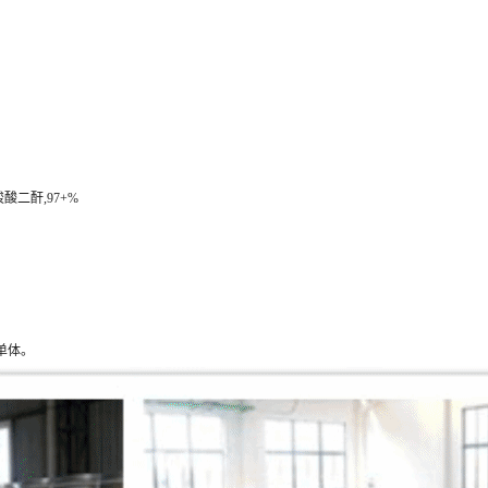
四羧酸二酐,97+%
合单体。