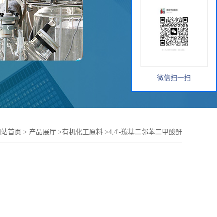
微信扫一扫
网站首页
>
产品展厅
>
有机化工原料
>
4,4'-羰基二邻苯二甲酸酐