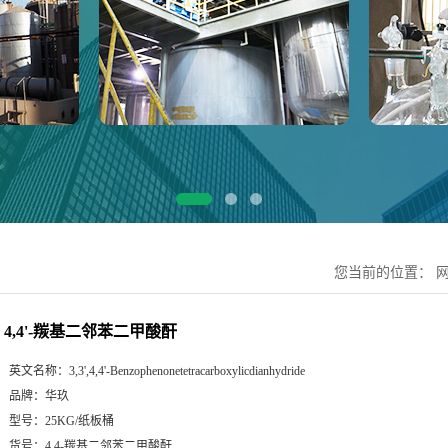
您当前的位置：
4,4'-羰基二邻苯二甲酸酐
英文名称：
3,3',4,4'-Benzophenonetetracarboxylicdianhydride
品牌：
华玖
型号：
25KG/纸板桶
货号：
4,4-羰基二邻苯二甲酸酐