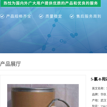
产品展厅
5-氯-8-
英文名称：
品牌：
华玖
产地：
武汉
型号：
25K