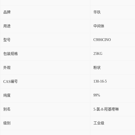
品牌
华玖
用途
中间体
C9H6ClNO
型号
25KG
包装规格
外观
粉状
130-16-5
CAS编号
99%
纯度
别名
5-氯-8-羟基喹啉
级别
工业级