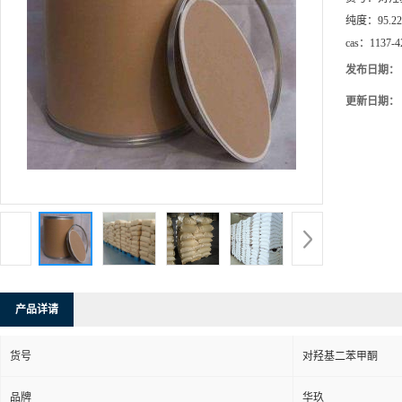
纯度：
95.22
cas：
1137-4
发布日期：
更新日期：
产品详请
货号
对羟基二苯甲酮
品牌
华玖