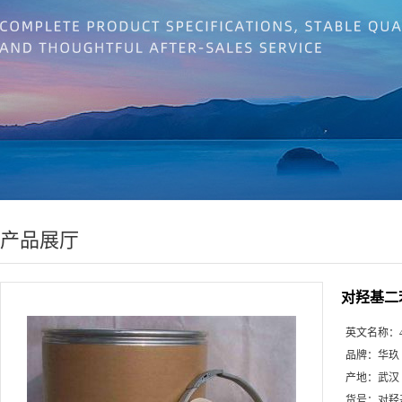
产品展厅
对羟基二
英文名称：
品牌：
华玖
产地：
武汉
货号：
对羟