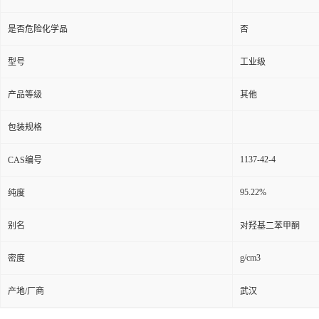
是否危险化学品
否
型号
工业级
产品等级
其他
包装规格
1137-42-4
CAS编号
95.22%
纯度
别名
对羟基二苯甲酮
g/cm3
密度
产地/厂商
武汉