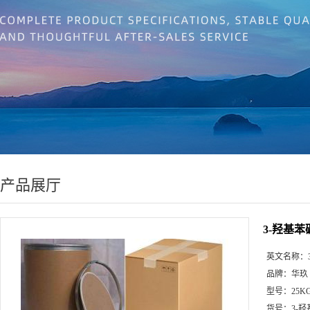
产品展厅
3-羟基苯硼
英文名称：
品牌：
华玖
型号：
25K
货号：
3-