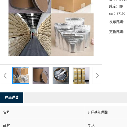
纯度：
99
cas：
87199-
发布日期：
更新日期：
产品详请
货号
3-羟基苯硼酸
品牌
华玖