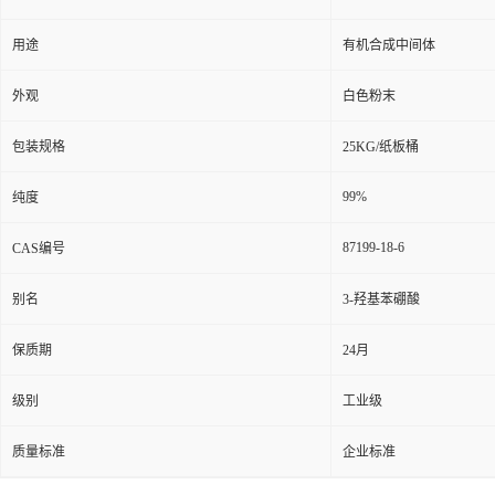
用途
有机合成中间体
外观
白色粉末
包装规格
25KG/纸板桶
99%
纯度
87199-18-6
CAS编号
别名
3-羟基苯硼酸
保质期
24月
级别
工业级
质量标准
企业标准