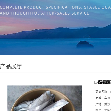
产品展厅
L-酪氨酸乙
英文名称：
品牌：
华玖
产地：
武汉
型号：
25K