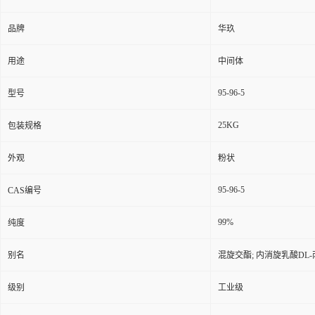
品牌
华玖
用途
中间体
95-96-5
型号
25KG
包装规格
外观
粉状
95-96-5
CAS编号
99%
纯度
别名
混旋交酯; 内消旋乳酸DL-丙
级别
工业级