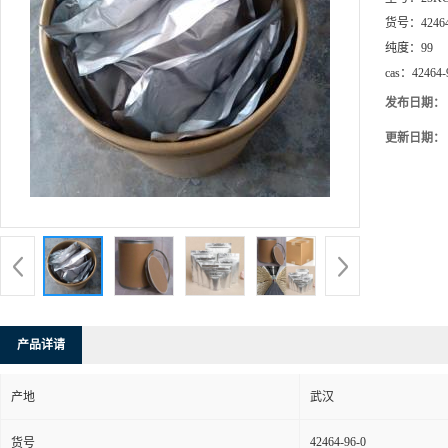
货号：
4246
纯度：
99
cas：
42464-
发布日期：
更新日期：
产品详请
产地
武汉
42464-96-0
货号