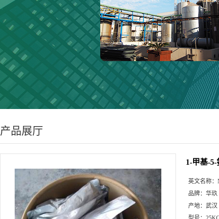
产品展厅
1-甲基-5
英文名称：
品牌：
华玖
产地：
武汉
型号：
25K