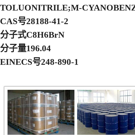
TOLUONITRILE;M-CYANOBEN
CAS号28188-41-2
分子式C8H6BrN
分子量196.04
EINECS号248-890-1