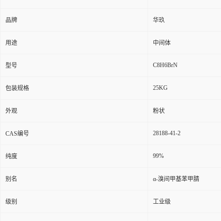
品牌
华玖
用途
中间体
C8H6BrN
型号
25KG
包装规格
外观
粉状
28188-41-2
CAS编号
99%
纯度
别名
α-溴间甲基苯甲腈
级别
工业级