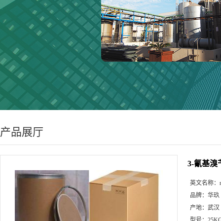
产品展厅
3-氰基溴
英文名称：
品牌：
华玖
产地：
武汉
型号：
25K