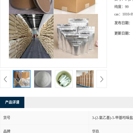
纯度：
99
cas：
1010-9
发布日期：
更新日期：
产品详请
货号
3-(2-氨乙基)-5-甲基吲哚
品牌
华玖