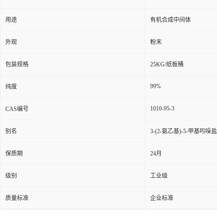
用途
有机合成中间体
外观
粉末
包装规格
25KG/纸板桶
99%
纯度
1010-95-3
CAS编号
别名
3-(2-氨乙基)-5-甲基吲哚
保质期
24月
级别
工业级
质量标准
企业标准