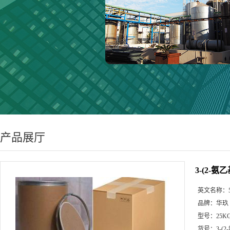
产品展厅
3-(2-氨
英文名称：
品牌：
华玖
型号：
25K
货号：
3-(