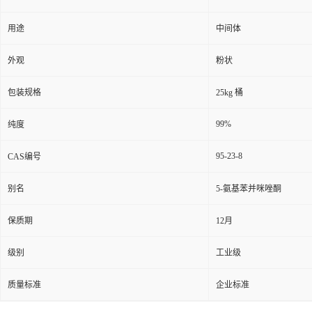
用途
中间体
外观
粉状
包装规格
25kg 桶
99%
纯度
95-23-8
CAS编号
别名
5-氨基苯并咪唑酮
保质期
12月
级别
工业级
质量标准
企业标准