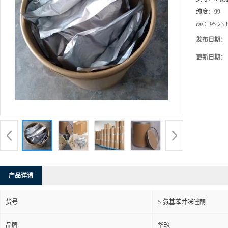
纯度：
99
cas：
95-23-
发布日期：
更新日期：
产品详请
货号
5-氨基苯并咪唑酮
品牌
华玖