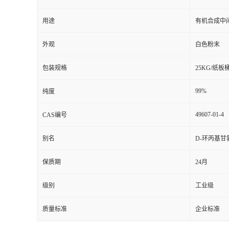
用途
有机合成中
外观
白色粉末
包装规格
25KG/纸板
99%
纯度
49607-01-4
CAS编号
别名
D-环丙基甘
保质期
24月
级别
工业级
质量标准
企业标准