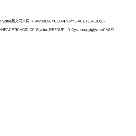
ine英文同义词(R)-AMINO-CYCLOPROPYL-ACETICACID;D-
ANEACETICACID;CP-Glycine;REFDUPL:D-CyclopropylglycineCAS号