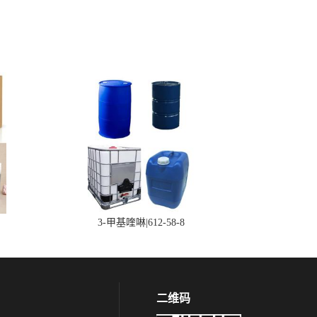
3-甲基喹啉|612-58-8
二维码