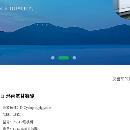
您当前的
D-环丙基甘氨酸
英文名称：
D-Cyclopropylglycine
品牌：
华玖
型号：
25KG/纸板桶
货号：
D-环丙基甘氨酸