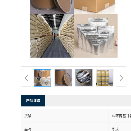
产品详请
货号
D-环丙基甘
品牌
华玖