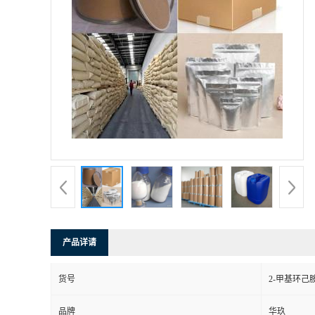
产品详请
货号
2-甲基环己
品牌
华玖