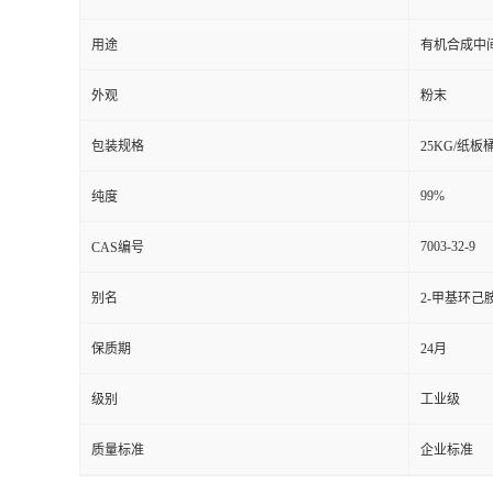
用途
有机合成中
外观
粉末
包装规格
25KG/纸板
99%
纯度
7003-32-9
CAS编号
别名
2-甲基环己
保质期
24月
级别
工业级
质量标准
企业标准