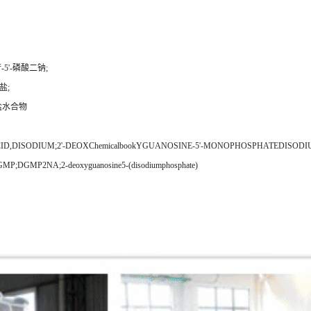
-5'-磷酸二钠;
盐;
钠盐水合物
DISODIUM;2'-DEOXChemicalbookYGUANOSINE-5'-MONOPHOSPHATEDISODIU
DGMP;DGMP2NA;2-deoxyguanosine5-(disodiumphosphate)