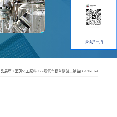
微信扫一扫
产品展厅
>
医药化工原料
>
2'-脱氧鸟苷单磷酸二钠盐|33430-61-4