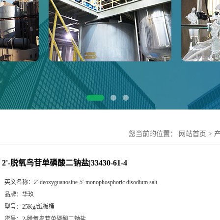
您当前的位置：
网站首页
>
2'-脱氧鸟苷单磷酸二钠盐|33430-61-4
英文名称：
2'-deoxyguanosine-5'-monophosphoric disodium salt
品牌：
华玖
型号：
25Kg/纸板桶
货号：
2-脱氧鸟苷单磷酸二钠盐