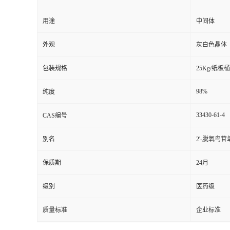
用途
中间体
外观
灰白色晶体
包装规格
25Kg/纸板桶
98%
纯度
33430-61-4
CAS编号
别名
2'-脱氧鸟
保质期
24月
级别
医药级
质量标准
企业标准