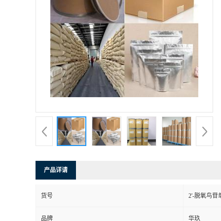
产品详请
货号
2'-脱氧鸟
品牌
华玖