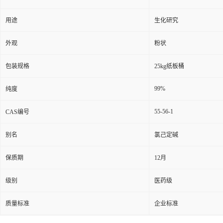
用途
生化研究
外观
粉状
包装规格
25kg纸板桶
99%
纯度
55-56-1
CAS编号
别名
氯己定碱
保质期
12月
级别
医药级
质量标准
企业标准