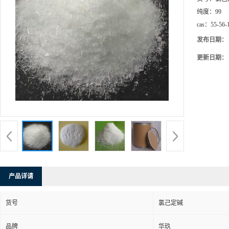
纯度：
99
cas：
55-56-
发布日期：
更新日期：
产品详请
货号
氯己定碱
品牌
华玖