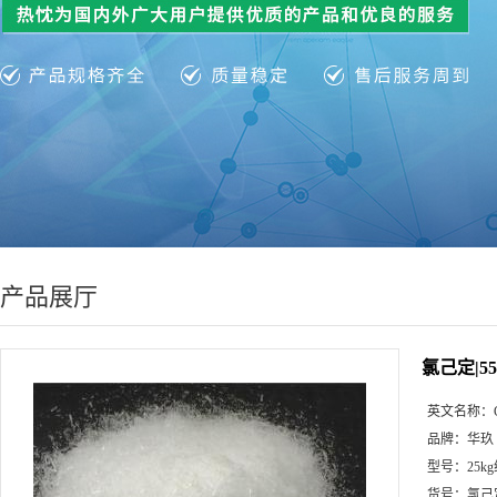
产品展厅
氯己定|55-
英文名称：
品牌：
华玖
型号：
25k
货号：
氯己