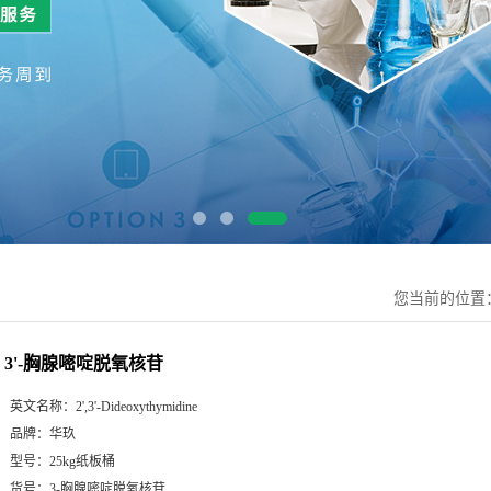
您当前的位置
3'-胸腺嘧啶脱氧核苷
英文名称：
2',3'-Dideoxythymidine
品牌：
华玖
型号：
25kg纸板桶
货号：
3-胸腺嘧啶脱氧核苷