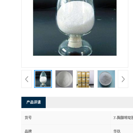
产品详请
货号
3'-胸腺嘧
品牌
华玖