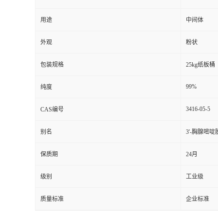
用途
中间体
外观
粉状
包装规格
25kg纸板桶
99%
纯度
3416-05-5
CAS编号
别名
3'-胸腺嘧
保质期
24月
级别
工业级
质量标准
企业标准