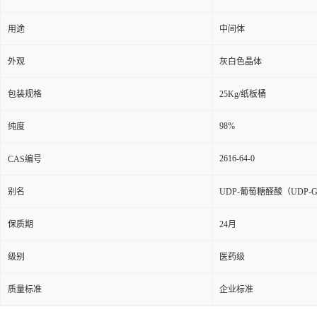
用途
中间体
外观
灰白色晶体
包装规格
25Kg/纸板桶
98%
纯度
2616-64-0
CAS编号
别名
UDP-葡萄糖醛酸（UDP-G
保质期
24月
级别
医药级
质量标准
企业标准