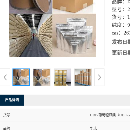
品牌：
型号：
货号：
纯度：
9
cas：
26
发布日
更新日
产品详请
货号
UDP-葡萄糖醛酸（UDP-G
品牌
华玖