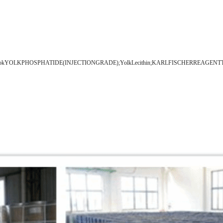
OLKPHOSPHATIDE(INJECTIONGRADE);YolkLecithin;KARLFISCHERREAGENTTITRANT