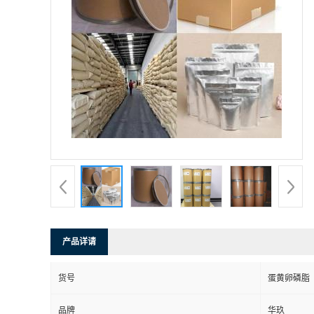
产品详请
货号
蛋黄卵磷脂
品牌
华玖