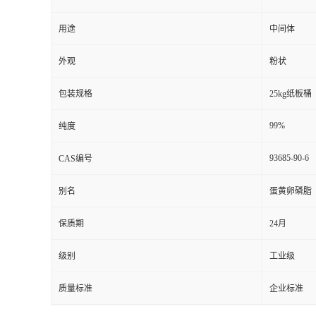
用途
中间体
外观
粉状
包装规格
25kg纸板桶
99%
纯度
93685-90-6
CAS编号
别名
蛋黄卵磷脂
保质期
24月
级别
工业级
质量标准
企业标准