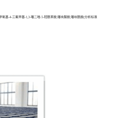
'-三氟甲氧基-4-三氟甲基-1,3-噻二唑-5-羟酰苯胺;噻呋酸胺;噻呋酰胺(分析标准