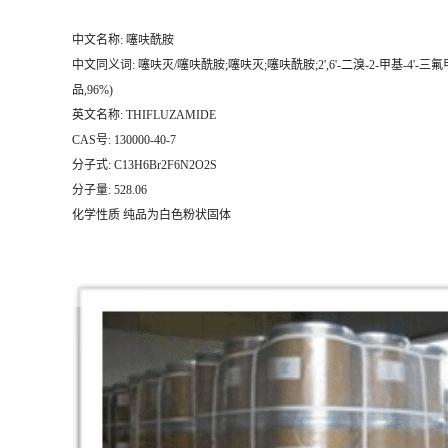
中文名称:
噻呋酰胺
中文同义词:
噻呋灭/噻呋酰胺;噻呋灭;噻呋酰胺;2',6'-二溴-2-甲基-4'-三
品,96%)
英文名称:
THIFLUZAMIDE
CAS号:
130000-40-7
分子式:
C13H6Br2F6N2O2S
分子量:
528.06
化学性质 纯品为白色粉状固体