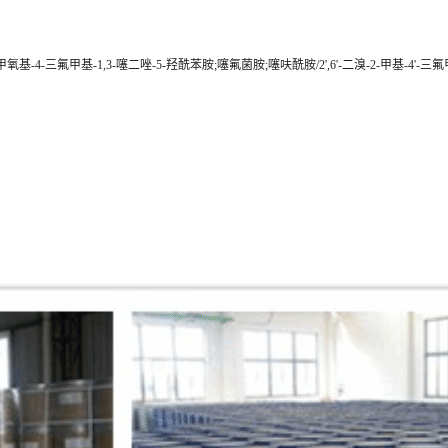
氟甲氧基-4-三氟甲基-1,3-噻二唑-5-羟酰苯胺;噻氟菌胺;噻呋酰胺/2',6'-二溴-2-甲基-4