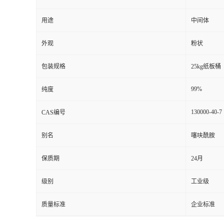
用途
中间体
外观
粉状
包装规格
25kg纸板桶
99%
纯度
130000-40-7
CAS编号
别名
噻呋酰胺
保质期
24月
级别
工业级
质量标准
企业标准