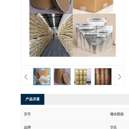
产品详请
货号
噻呋酰胺
品牌
华玖