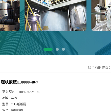
您当前的位置
噻呋酰胺|130000-40-7
英文名称：
THIFLUZAMIDE
品牌：
华玖
型号：
25kg纸板桶
货号：
噻呋酰胺