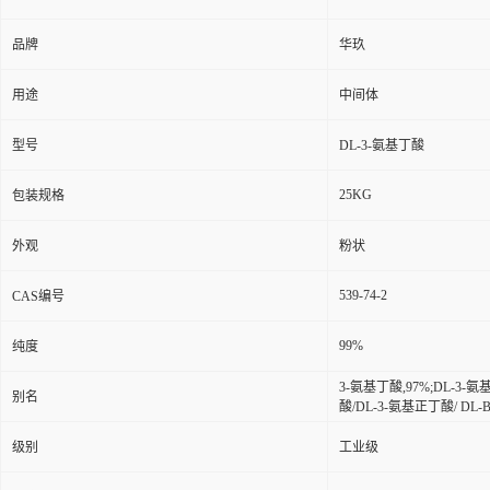
品牌
华玖
用途
中间体
型号
DL-3-氨基丁酸
25KG
包装规格
外观
粉状
539-74-2
CAS编号
99%
纯度
3-氨基丁酸,97%;DL-3-氨
别名
酸/DL-3-氨基正丁酸/ DL-
级别
工业级