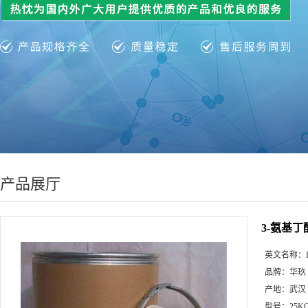
产品展厅
3-氨基丁
英文名称：
品牌：
华玖
产地：
武汉
型号：
25K