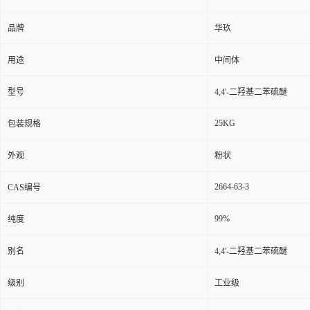
品牌
华玖
用途
中间体
型号
4,4'-二羟基二苯硫醚
25KG
包装规格
外观
粉状
2664-63-3
CAS编号
99%
纯度
别名
4,4'-二羟基二苯硫醚
级别
工业级