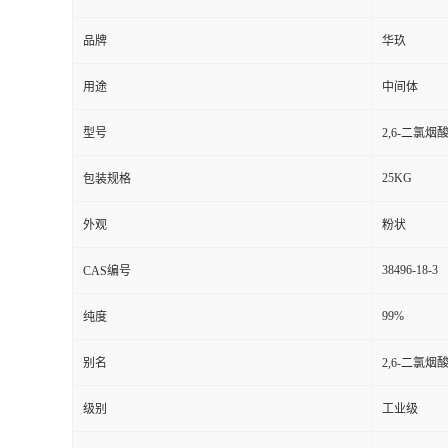
品牌
华玖
用途
中间体
型号
2,6-二氯烟
25KG
包装规格
外观
粉状
38496-18-3
CAS编号
99%
纯度
别名
2,6-二氯烟
级别
工业级