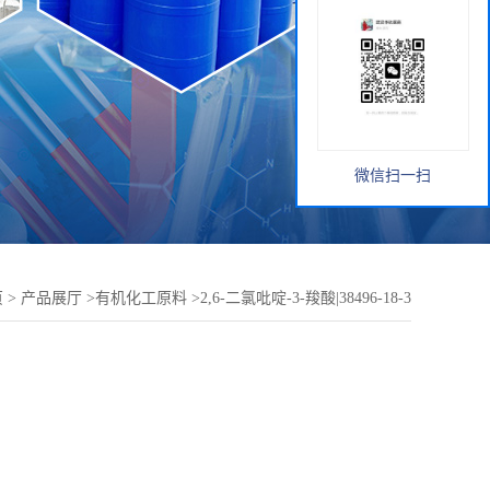
微信扫一扫
页
>
产品展厅
>
有机化工原料
>
2,6-二氯吡啶-3-羧酸|38496-18-3