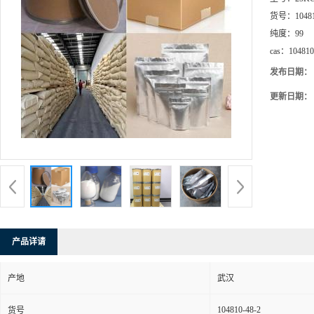
货号：
1048
纯度：
99
cas：
104810
发布日期：
更新日期：
产品详请
产地
武汉
104810-48-2
货号